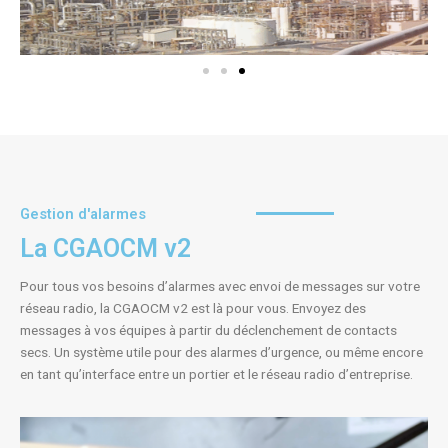
c
v
é
a
d
n
e
t
n
t
Gestion d'alarmes
La CGAOCM v2
Pour tous vos besoins d’alarmes avec envoi de messages sur votre
réseau radio, la CGAOCM v2 est là pour vous. Envoyez des
messages à vos équipes à partir du déclenchement de contacts
secs. Un système utile pour des alarmes d’urgence, ou même encore
en tant qu’interface entre un portier et le réseau radio d’entreprise.