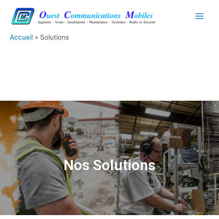
Aller
Main
au
Men
contenu
Accueil
Solutions
Nos Solutions